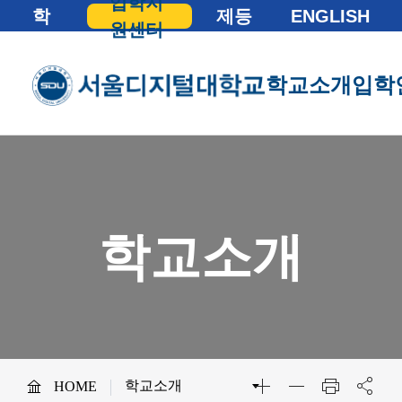
입학지
학
제등
ENGLISH
원센터
교
록
학교소개
입학
총장실
인사말
학교소개
학교소개
학교법인
법인소개
About
예결산공고 및 적립금 
SDU
기부금모금
사이버대학의 중심
비전
교육이념
서울디지털대학교를 소개합니다.
SDU 대학특성화
SDU 2025
학교소개
HOME