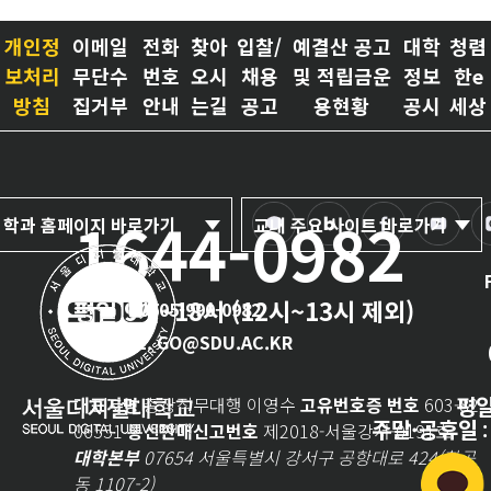
개인정
이메일
전화
찾아
입찰/
예결산 공고
대학
청렴
보처리
무단수
번호
오시
채용
및 적립금운
정보
한e
방침
집거부
안내
는길
공고
용현황
공시
세상
1644-0982
학과 홈페이지 바로가기
교내 주요 사이트 바로가기
평일 9시~18시 (12시~13시 제외)
0505-990-0982
E-MAIL. GO@SDU.AC.KR
평
대표자명
총장직무대행 이영수
고유번호증 번호
603-82-
주말·공휴일
06551
통신판매신고번호
제2018-서울강서-0191호
:
대학본부
07654 서울특별시 강서구 공항대로 424(화곡
동 1107-2)