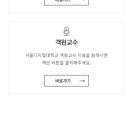
교원채용
전임교원정시채용
비전임교원정시채용
비전임교원(연합대)
튜터채용
입찰/채용공고
객원교수
서울디지털대학교 객원교수 지원을 원하시면
하단 버튼을 클릭해주세요.
바로가기