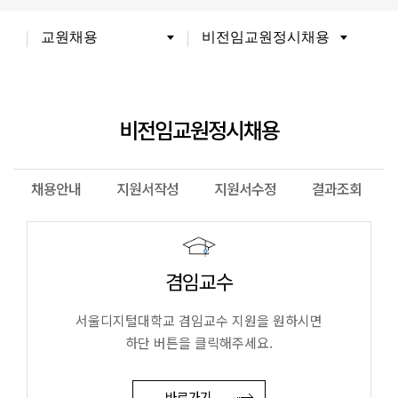
WHY SDU
NO.1 SDU
SDU AI
교원채용
비전임교원정시채용
대학정보
소개
조직도
헌장
UI
대학정보공시
정보공개
비전임교원정시채용
전화번호안내
찾아오시는길
채용안내
지원서작성
지원서수정
결과조회
SDU 사회공헌
사이버홍보실
보도기사
대외 인증수상
겸임교수
광고자료실
서울디지털대학교 겸임교수 지원을 원하시면
협력안내
산학협력
학군협력
하단 버튼을 클릭해주세요.
제휴협력
바로가기